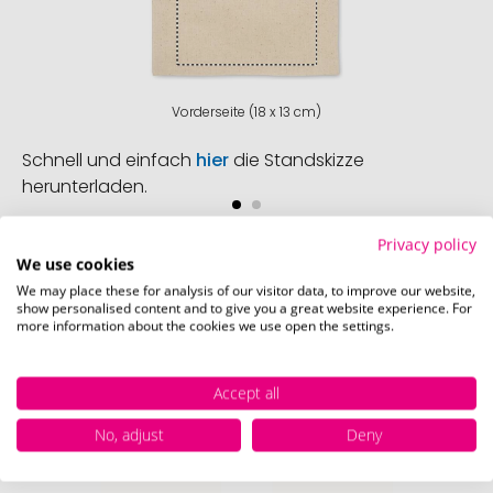
Vorderseite (18 x 13 cm)
Schnell und einfach
hier
die Standskizze
herunterladen.
Privacy policy
We use cookies
We may place these for analysis of our visitor data, to improve our website,
Verfügbare Farben
show personalised content and to give you a great website experience. For
more information about the cookies we use open the settings.
Accept all
No, adjust
Deny