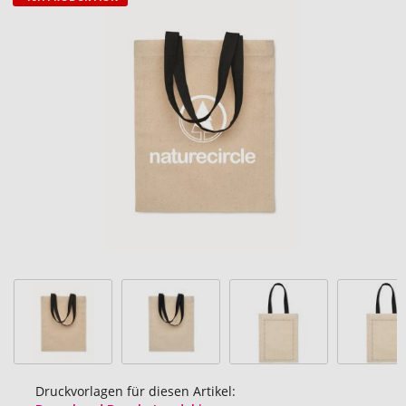
Zum
Ende
der
Bildgalerie
springen
Druckvorlagen für diesen Artikel: