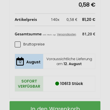
0,58 €
Artikelpreis
140x
0,58 €
81,20 €
Gesamtsumme
81,20 €
Versandkosten
exkl. MwSt. zzgl.
Bruttopreise
Voraussichtliche Lieferung
12
August
am
12. August
SOFORT
10613 Stück
VERFÜGBAR
CHISAI
Auf
In den Warenkorb
Kleine
Lager