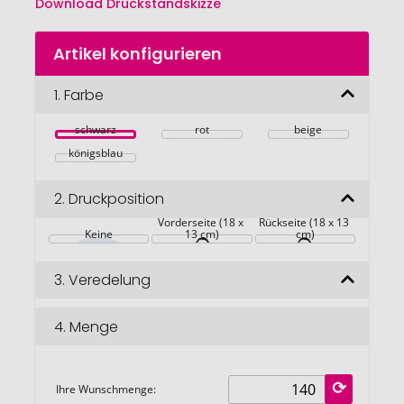
Download Druckstandskizze
Zum
Artikel konfigurieren
Anfang
der
Bildgalerie
1.
Farbe
springen
schwarz
rot
beige
königsblau
2.
Druckposition
Vorderseite (18 x 
Rückseite (18 x 13 
Keine
13 cm)
cm)
3.
Veredelung
4.
Menge
Ihre Wunschmenge: