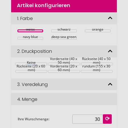
Zum
Artikel konfigurieren
Anfang
der
Bildgalerie
1.
Farbe
springen
weiss
schwarz
orange
navy blue
deep sea green
2.
Druckposition
Vorderseite (40 x 
Rückseite (40 x 50 
Keine
50 mm)
mm)
Rückseite (20 x 60 
Vorderseite (20 x 
rundum (155 x 30 
mm)
60 mm)
mm)
3.
Veredelung
4.
Menge
Ihre Wunschmenge: