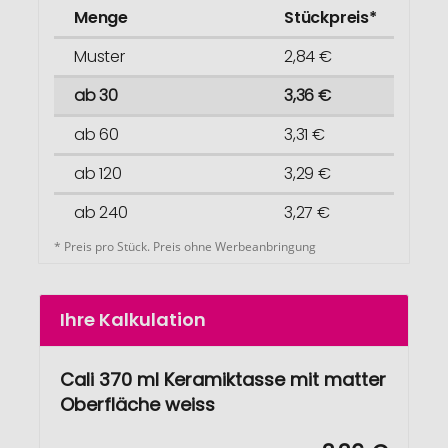
Menge
Stückpreis*
Muster
2,84 €
ab 30
3,36 €
ab 60
3,31 €
ab 120
3,29 €
ab 240
3,27 €
* Preis pro Stück. Preis ohne Werbeanbringung
Ihre Kalkulation
Cali 370 ml Keramiktasse mit matter
Oberfläche weiss