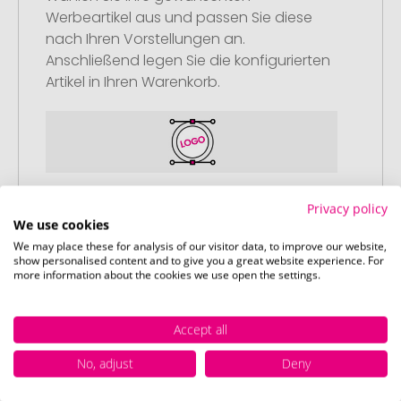
Werbeartikel aus und passen Sie diese
nach Ihren Vorstellungen an.
Anschließend legen Sie die konfigurierten
Artikel in Ihren Warenkorb.
Schritt 2:
Privacy policy
Upload Ihres Logos oder Motivs
We use cookies
We may place these for analysis of our visitor data, to improve our website,
Laden Sie auf unserer
show personalised content and to give you a great website experience. For
Bestellabschlussseite (Checkout) Ihr Logo
more information about the cookies we use open the settings.
oder Motiv hoch und schließen Sie Ihre
Bestellung ab. Falls Sie gerade keine
Accept all
passende Datei zur Verfügung haben,
können Sie diese gerne später
No, adjust
Deny
nachliefern.