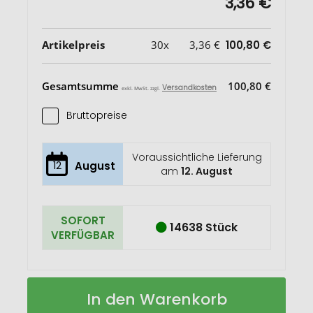
3,36 €
Artikelpreis
30x
3,36 €
100,80 €
Gesamtsumme
100,80 €
Versandkosten
exkl. MwSt. zzgl.
Bruttopreise
Voraussichtliche Lieferung
12
August
am
12. August
SOFORT
14638 Stück
VERFÜGBAR
Cali
Auf
In den Warenkorb
370
Lager
ml