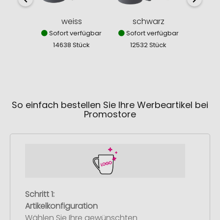
weiss
schwarz
o
Sofort verfügbar
Sofort verfügbar
Sofor
14638 Stück
12532 Stück
221
So einfach bestellen Sie Ihre Werbeartikel bei
Promostore
Schritt 1:
Artikelkonfiguration
Wählen Sie Ihre gewünschten