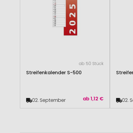
ab 50 Stück
Streifenkalender S-500
Streif
ab
1,12 €
02. September
02. 