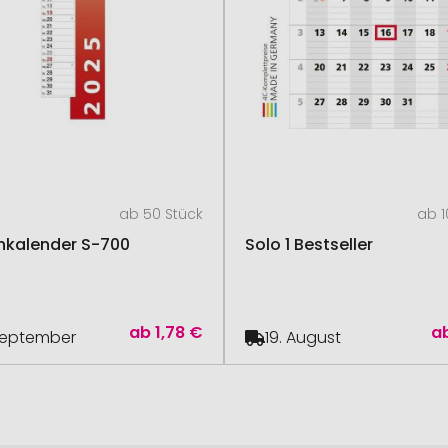
ab 50 Stück
ab 1
enkalender S-700
Solo 1 Bestseller
ab
1,78 €
a
September
19. August