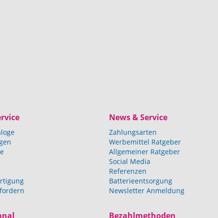
rvice
News & Service
aloge
Zahlungsarten
agen
Werbemittel Ratgeber
ce
Allgemeiner Ratgeber
Social Media
Referenzen
rtigung
Batterieentsorgung
fordern
Newsletter Anmeldung
onal
Bezahlmethoden