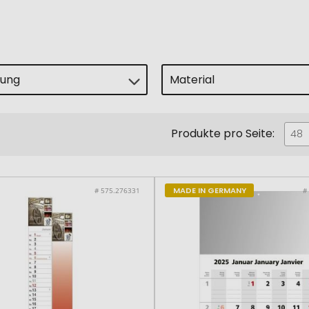
lung
Material
Produkte pro Seite:
48
MADE IN GERMANY
# 575.276331
#