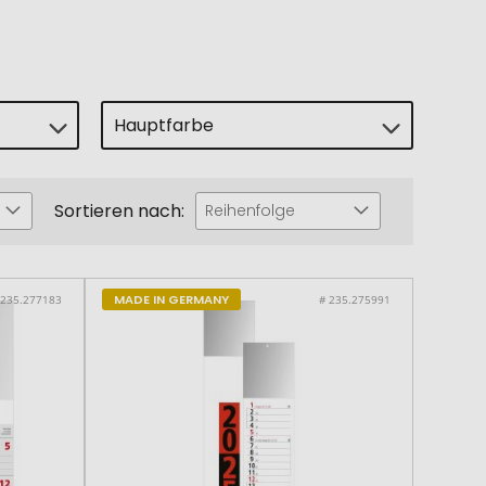
Hauptfarbe
Sortieren nach:
Reihenfolge
MADE IN GERMANY
 235.277183
# 235.275991