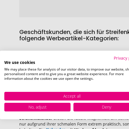
Geschäftskunden, die sich für Streife
folgende Werbeartikel-Kategorien:
Privacy 
We use cookies
Displaycleaner
We may place these for analysis of our visitor data, to improve our website, s
144 Artikel
personalised content and to give you a great website experience. For more
information about the cookies we use open the settings.
Accept all
Streifenkalender Werbeartikel bedruc
No, adjust
Deny
Streifenkalender
bieten die ideale Möglichkeit um sein
nur aufgrund ihrer schmalen Form extrem praktisch, so