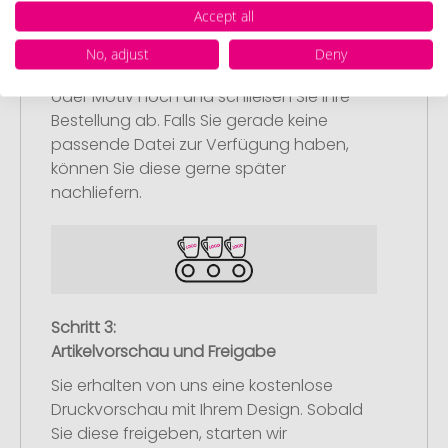
Upload Ihres Logos oder Motivs
Accept all
Laden Sie auf unserer
No, adjust
Deny
Bestellabschlussseite (Checkout) Ihr Logo
oder Motiv hoch und schließen Sie Ihre
Bestellung ab. Falls Sie gerade keine
passende Datei zur Verfügung haben,
können Sie diese gerne später
nachliefern.
Schritt 3:
Artikelvorschau und Freigabe
Sie erhalten von uns eine kostenlose
Druckvorschau mit Ihrem Design. Sobald
Sie diese freigeben, starten wir