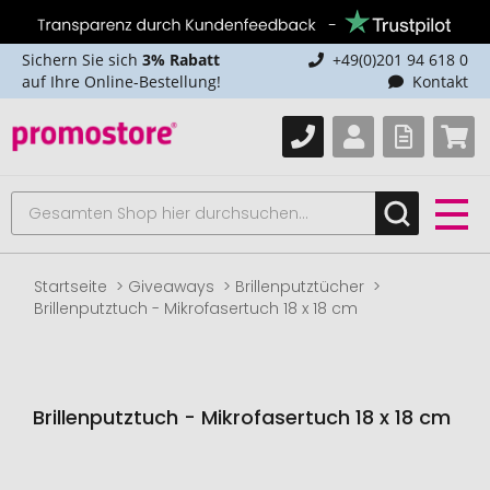
Sichern Sie sich
3% Rabatt
+49(0)201 94 618 0
auf Ihre Online-Bestellung!
Kontakt
Startseite
Giveaways
Brillenputztücher
Brillenputztuch - Mikrofasertuch 18 x 18 cm
Brillenputztuch - Mikrofasertuch 18 x 18 cm
Zum