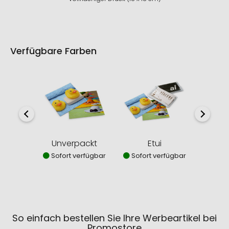
Verfügbare Farben
Unverpackt
Etui
B
Sofort verfügbar
Sofort verfügbar
Sofor
So einfach bestellen Sie Ihre Werbeartikel bei
Promostore