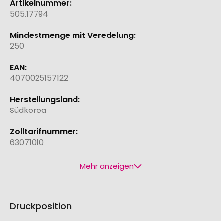
505.17794
250
4070025157122
Südkorea
63071010
Mehr anzeigen
Druckposition