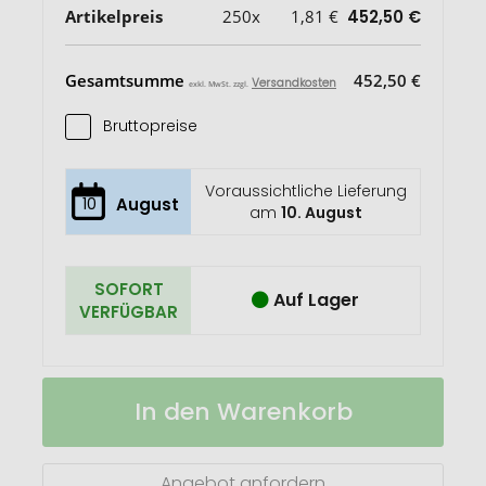
Artikelpreis
250x
1,81 €
452,50 €
Gesamtsumme
452,50 €
Versandkosten
exkl. MwSt. zzgl.
Bruttopreise
Voraussichtliche Lieferung
10
August
am
10. August
SOFORT
Auf Lager
VERFÜGBAR
Brillenputztuch
Auf
In den Warenkorb
-
Lager
Mikrofasertuch
18
x
Angebot anfordern