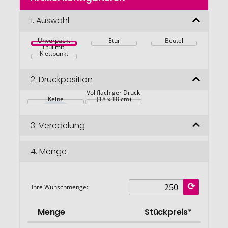
der
Bildgalerie
1.
Auswahl
springen
Unverpackt
Etui
Beutel
Etui mit 
Klettpunkt
2.
Druckposition
Vollflächiger Druck 
Keine
(18 x 18 cm)
3.
Veredelung
4.
Menge
Ihre Wunschmenge:
Menge
Stückpreis*