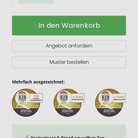
Brady
Auf
In den Warenkorb
900
Lager
ml
RCS-
zertifizierter
Angebot anfordern
Isolierbecher
mit
Silikon
Muster bestellen
Trinkhalm
Mehrfach ausgezeichnet:
Kostenloser E-Proof am selben Tag