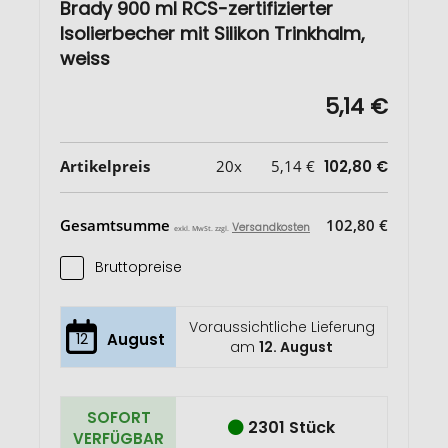
Brady 900 ml RCS-zertifizierter
Isolierbecher mit Silikon Trinkhalm,
weiss
5,14 €
Artikelpreis
20x
5,14 €
102,80 €
Gesamtsumme
102,80 €
Versandkosten
exkl. MwSt. zzgl.
Bruttopreise
Voraussichtliche Lieferung
12
August
am
12. August
SOFORT
2301 Stück
VERFÜGBAR