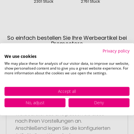
2301 Stück
2761 Stück
160
So einfach bestellen Sie Ihre Werbeartikel bei
Promostore
Privacy policy
We use cookies
We may place these for analysis of our visitor data, to improve our website,
show personalised content and to give you a great website experience. For
more information about the cookies we use open the settings.
Accept all
Schritt 1:
Artikelkonfiguration
No, adjust
Deny
Wählen Sie Ihre gewünschten
Werbeartikel aus und passen Sie diese
nach Ihren Vorstellungen an.
Anschließend legen Sie die konfigurierten