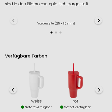
sind in den Bildern exemplarisch dargestellt.
Vorderseite (25 x 110 mm)
Verfügbare Farben
weiss
rot
f
Sofort verfügbar
Sofort verfügbar
Sofor