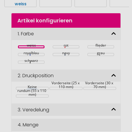
Zum
Artikel konfigurieren
Anfang
der
Bildgalerie
1.
Farbe
springen
weiss
rot
flieder
royalblau
navy
grau
schwarz
2.
Druckposition
Vorderseite (25 x 
Vorderseite (30 x 
Keine
110 mm)
70 mm)
rundum (55 x 110 
mm)
3.
Veredelung
4.
Menge