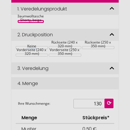
der
Bildgalerie
1.
Veredelungsprodukt
springen
Baumwolltasche 
Shorty, beige
2.
Druckposition
Rückseite (240 x 
Rückseite (250 x 
Keine
320 mm)
350 mm)
Vorderseite (240 x 
Vorderseite (250 x 
320 mm)
350 mm)
3.
Veredelung
4.
Menge
Ihre Wunschmenge:
Menge
Stückpreis*
Muster
0,50 €