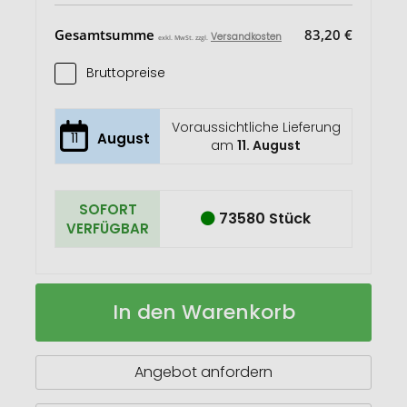
Gesamtsumme
83,20 €
Versandkosten
exkl. MwSt. zzgl.
Bruttopreise
Voraussichtliche Lieferung
11
August
am
11. August
SOFORT
73580 Stück
VERFÜGBAR
Baumwolltasche
Auf
In den Warenkorb
Shorty
Lager
Angebot anfordern