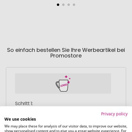
So einfach bestellen Sie Ihre Werbeartikel bei
Promostore
Schritt 1:
Artikelkonfiguration
Privacy policy
Wählen Sie Ihre gewünschten
We use cookies
Werbeartikel aus und passen Sie diese
We may place these for analysis of our visitor data, to improve our website,
show personalised content and to give you a great website experience. For
nach Ihren Vorstellungen an.