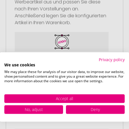
Werbeartikel aus und passen Sie diese
nach Ihren Vorstellungen an.
Anschließend legen Sie die konfigurierten
Artikel in Ihren Warenkorb.
Privacy policy
Schritt 2:
We use cookies
Upload Ihres Logos oder Motivs
We may place these for analysis of our visitor data, to improve our website,
show personalised content and to give you a great website experience. For
Laden Sie auf unserer
more information about the cookies we use open the settings.
Bestellabschlussseite (Checkout) Ihr Logo
oder Motiv hoch und schließen Sie Ihre
Bestellung ab. Falls Sie gerade keine
Accept all
passende Datei zur Verfügung haben,
No, adjust
Deny
können Sie diese gerne später
nachliefern.