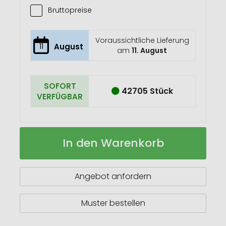
Bruttopreise
Voraussichtliche Lieferung
11
August
am
11. August
SOFORT
42705 Stück
VERFÜGBAR
Bamscri
Auf
In den Warenkorb
Kugelschreiber
Lager
Angebot anfordern
Muster bestellen