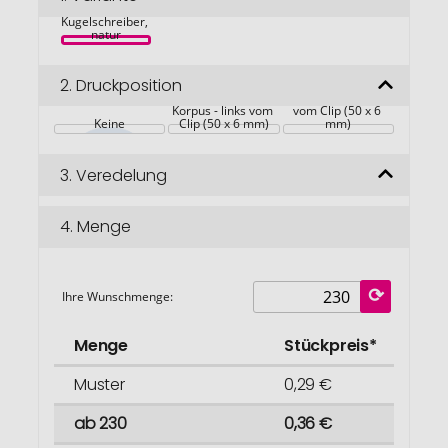
Bamscri 
springen
Kugelschreiber, 
natur
2.
Druckposition
Korpus - rechts 
Korpus - links vom 
vom Clip (50 x 6 
Keine
Clip (50 x 6 mm)
mm)
3.
Veredelung
4.
Menge
Ihre Wunschmenge:
Menge
Stückpreis*
Muster
0,29 €
ab 230
0,36 €