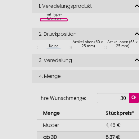
1.
Veredelungsprodukt
Bambus-Hub 
mit Type-
C/braun
2.
Druckposition
Artikel oben (60 x 
Artikel oben (65 x 
Keine
25 mm)
25 mm)
3.
Veredelung
4.
Menge
Ihre Wunschmenge:
Menge
Stückpreis*
Muster
4,45 €
ab 30
5,37 €