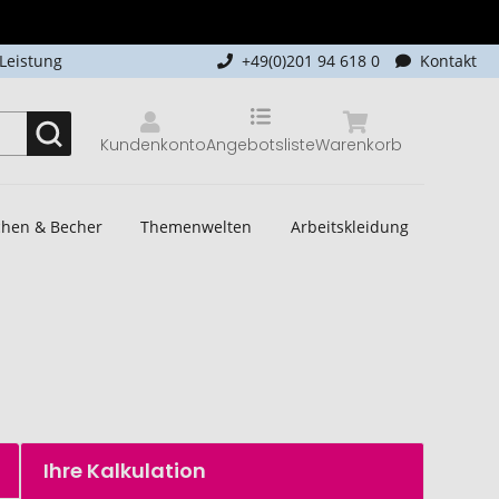
-Leistung
+49(0)201 94 618 0
Kontakt
Kundenkonto
Angebotsliste
Warenkorb
schen & Becher
Themenwelten
Arbeitskleidung
Ihre Kalkulation