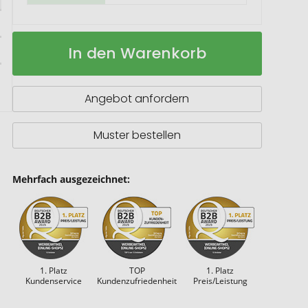
Bambus-
Auf
In den Warenkorb
Hub
Lager
mit
Type-
C
Angebot anfordern
Muster bestellen
Mehrfach ausgezeichnet:
1. Platz
TOP
1. Platz
Kundenservice
Kundenzufriedenheit
Preis/Leistung