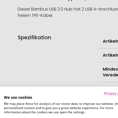
Dieser Bambus USB 2.0 Hub hat 2 USB A-Anschlüss
freiem TPE-Kabel.
Spezifikation
Weitere
Artike
Informati
Artike
Mindes
Verede
EAN
Privacy 
We use cookies
Herste
We may place these for analysis of our visitor data, to improve our website, s
personalised content and to give you a great website experience. For more
information about the cookies we use open the settings.
Zollta