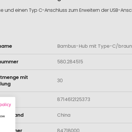
e und einen Typ C-Anschluss zum Erweitern der USB-Ansch
lname
Bambus-Hub mit Type-C/braun
onen
lnummer
580.284515
tmenge mit
30
lung
8714612125373
policy
llungsland
China
how
rifnummer
84718000