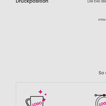
Druckposition
Die bei di
Artik
So 