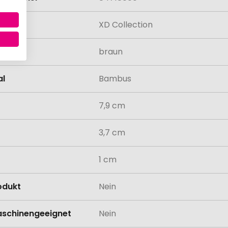
XD Collection
braun
al
Bambus
7,9 cm
3,7 cm
1 cm
odukt
Nein
schinengeeignet
Nein