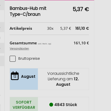
Bambus-Hub mit
5,37 €
Type-C/braun
Artikelpreis
30x
5,37 €
161,10 €
Gesamtsumme
161,10 €
exkl. MwSt. zzgl.
Versandkosten
Bruttopreise
Voraussichtliche
12
August
Lieferung am
12.
August
SOFORT
4843 Stück
VERFÜGBAR