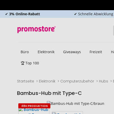
✔
3% Online-Rabatt
✔ Schnelle Abwicklung
Büro
Elektronik
Giveaways
Freizeit
H
🏆 Top 100
Startseite
Elektronik
Computerzubehör
Hubs
Bambus-Hub mit Type-C
Zum
Zum
48H PRODUKTION
Ende
Anfang
der
der