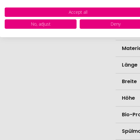
Accept all
Marke
No, adjust
Deny
Farbe
Materi
Länge
Breite
Höhe
Bio-Pr
Spülma