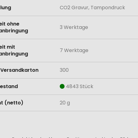
lung
CO2 Gravur, Tampondruck
eit ohne
3 Werktage
anbringung
eit mit
7 Werktage
anbringung
Versandkarton
300
estand
4843 Stück
t (netto)
20 g