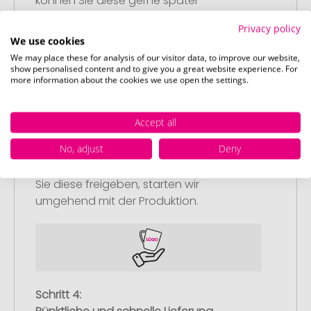
können Sie diese gerne später
nachliefern.
Privacy policy
We use cookies
We may place these for analysis of our visitor data, to improve our website,
show personalised content and to give you a great website experience. For
more information about the cookies we use open the settings.
Schritt 3:
Accept all
Artikelvorschau und Freigabe
No, adjust
Deny
Sie erhalten von uns eine kostenlose
Druckvorschau mit Ihrem Design. Sobald
Sie diese freigeben, starten wir
umgehend mit der Produktion.
Schritt 4: