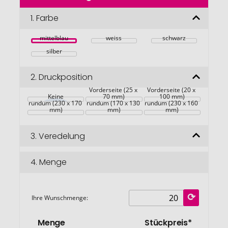
der
Bildgalerie
1.
Farbe
springen
mittelblau
weiss
schwarz
silber
2.
Druckposition
Vorderseite (25 x 
Vorderseite (20 x 
Keine
70 mm)
100 mm)
rundum (230 x 170 
rundum (170 x 130 
rundum (230 x 160 
mm)
mm)
mm)
3.
Veredelung
4.
Menge
Ihre Wunschmenge:
Menge
Stückpreis*