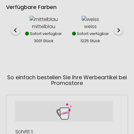
Verfügbare Farben
mittelblau
weiss
sc
Sofort verfügbar
Sofort verfügbar
Sofor
3001 Stück
1225 Stück
246
So einfach bestellen Sie Ihre Werbeartikel bei
Promostore
Schritt 1: