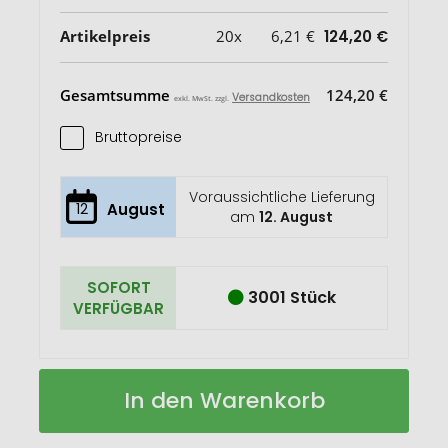
Artikelpreis
20x
6,21 €
124,20 €
Gesamtsumme
124,20 €
Versandkosten
exkl. MwSt. zzgl.
Bruttopreise
Voraussichtliche Lieferung
12
August
am
12. August
SOFORT
3001 Stück
VERFÜGBAR
Atlantic
Auf
In den Warenkorb
530
Lager
ml
Vakuum