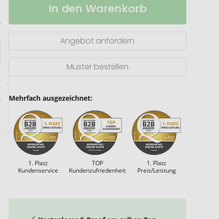
In den Warenkorb
8000
Lager
mAh
Bambus
Solar-
Angebot anfordern
Powerbank
Muster bestellen
Mehrfach ausgezeichnet:
1. Platz
TOP
1. Platz
Kundenservice
Kundenzufriedenheit
Preis/Leistung