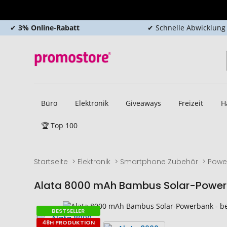
✔
3% Online-Rabatt
✔ Schnelle Abwicklung
Büro
Elektronik
Giveaways
Freizeit
H
🏆 Top 100
Startseite
Elektronik
Smartphone Zubehör
Powe
Alata 8000 mAh Bambus Solar-Powe
Zum
Zum
BESTSELLER
Ende
Anfang
48H PRODUKTION
der
der