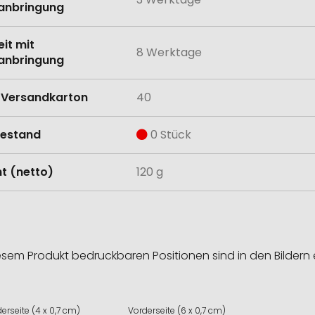
anbringung
eit mit
8 Werktage
anbringung
Versandkarton
40
estand
0 Stück
t (netto)
120 g
esem Produkt bedruckbaren Positionen sind in den Bildern 
erseite (4 x 0,7 cm)
Vorderseite (6 x 0,7 cm)