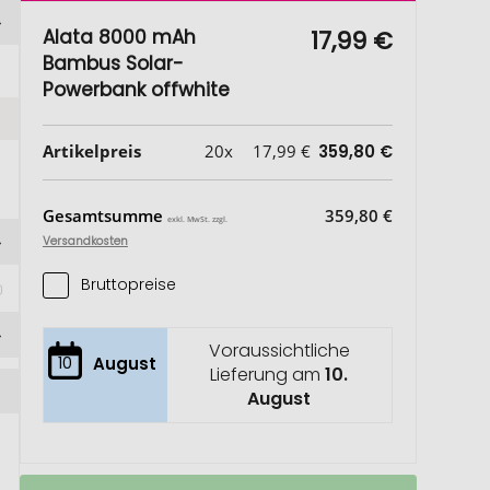
Alata 8000 mAh
17,99 €
Bambus Solar-
Powerbank offwhite
Artikelpreis
20x
17,99 €
359,80 €
Gesamtsumme
359,80 €
exkl. MwSt. zzgl.
Versandkosten
Bruttopreise
Voraussichtliche
10
August
Lieferung am
10.
August
Alata
Auf