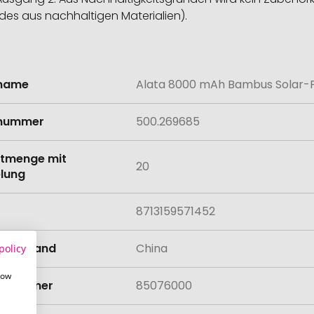
es aus nachhaltigen Materialien).
lname
Alata 8000 mAh Bambus Solar-
onen
lnummer
500.269685
tmenge mit
20
lung
8713159571452
llungsland
China
policy
how
rifnummer
85076000