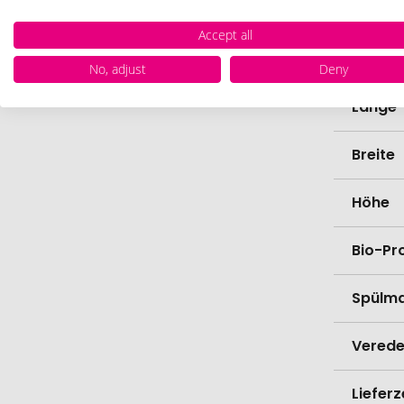
Farbe
Accept all
Materi
No, adjust
Deny
Länge
Breite
Höhe
Bio-Pr
Spülma
Verede
Lieferz