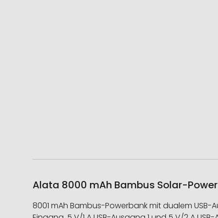
Alata 8000 mAh Bambus Solar-Powerba
8001 mAh Bambus-Powerbank mit dualem USB-Ausgan
Eingang, 5 V/1 A USB-Ausgang 1 und 5 V/2 A USB-A