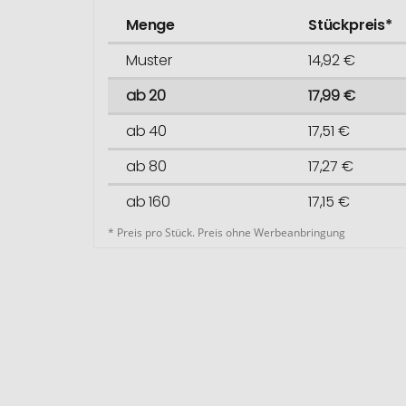
Menge
Stückpreis*
Muster
14,92 €
ab 20
17,99 €
ab 40
17,51 €
ab 80
17,27 €
ab 160
17,15 €
* Preis pro Stück. Preis ohne Werbeanbringung