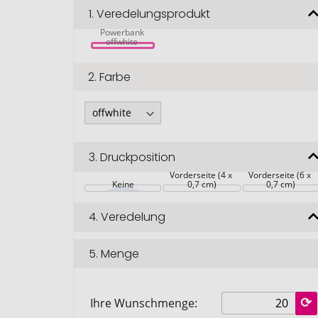
Alata 8000 
1.
Veredelungsprodukt
mAh Bambus 
Solar-
Powerbank 
offwhite 
2.
Farbe
3.
Druckposition
Vorderseite (4 x 
Vorderseite (6 x 
Keine
0,7 cm)
0,7 cm)
4.
Veredelung
5.
Menge
Ihre Wunschmenge: