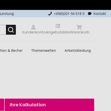
-Leistung
+49(0)201 94 618 0
Kontakt
Kundenkonto
Angebotsliste
Warenkorb
schen & Becher
Themenwelten
Arbeitskleidung
Ihre Kalkulation