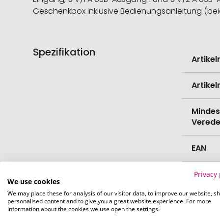
Geschenkbox inklusive Bedienungsanleitung (beid
Spezifikation
Weitere
Artike
Informati
Artike
Mindes
Verede
EAN
Herste
Privacy 
We use cookies
We may place these for analysis of our visitor data, to improve our website, s
Zollta
personalised content and to give you a great website experience. For more
information about the cookies we use open the settings.