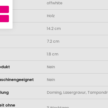
offwhite
al
Holz
14.2 cm
7.2 cm
1.8 cm
odukt
Nein
schinengeeignet
Nein
lung
Doming, Lasergravur, Tampond
eit ohne
3 Werktage