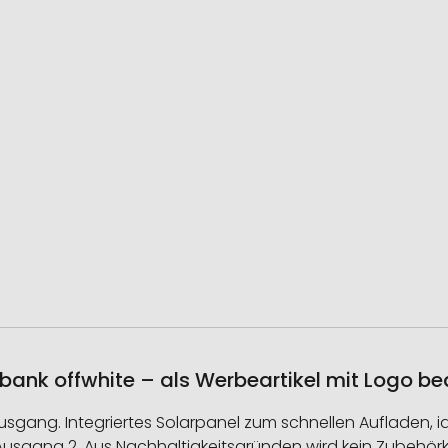
nk offwhite – als Werbeartikel mit Logo b
g. Integriertes Solarpanel zum schnellen Aufladen, ideal
usgang 2. Aus Nachhaltigkeitsgründen wird kein Zubehörkab