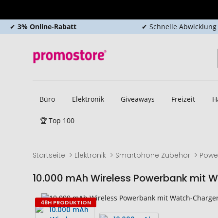
✔
3% Online-Rabatt
✔ Schnelle Abwicklung
Büro
Elektronik
Giveaways
Freizeit
H
🏆 Top 100
Startseite
Elektronik
Smartphone Zubehör
Powe
10.000 mAh Wireless Powerbank mit 
Zum
Zum
48H PRODUKTION
Ende
Anfang
der
der