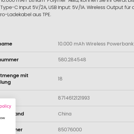
10.000 mAh-Lithium-Polymer-Akku, können Sie Ihr Gerät bis
ype-C Input 5V/2A, USB Input: 5V/1A. Wireless Output für
kro-Ladekabel aus TPE.
lname
10.000 mAh Wireless Powerban
onen
lnummer
580.284548
tmenge mit
18
lung
8714612121993
policy
llungsland
China
how
rifnummer
85076000