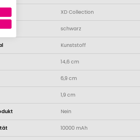
XD Collection
schwarz
al
Kunststoff
14,6 cm
6,9 cm
1,9 cm
odukt
Nein
tät
10000 mAh