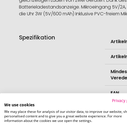
gleichzeitigen Laden von zwei Geräten. Dank des 
Batterieladestandsanzeige. Mikroeingang 5V/2A, T
die Uhr 3W (5V/600 mAh) Inklusive PVC-freiem Mi
Spezifikation
Weitere
Artike
Informati
Artike
Mindes
Verede
EAN
Privacy 
We use cookies
Herste
We may place these for analysis of our visitor data, to improve our website, s
personalised content and to give you a great website experience. For more
information about the cookies we use open the settings.
Zollta