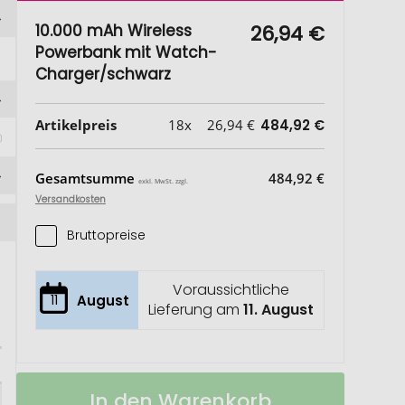
10.000 mAh Wireless
26,94 €
Powerbank mit Watch-
Charger/schwarz
 
Artikelpreis
18x
26,94 €
484,92 €
Gesamtsumme
484,92 €
exkl. MwSt. zzgl.
Versandkosten
Bruttopreise
Voraussichtliche
11
August
Lieferung am
11. August
10.000
Auf
In den Warenkorb
mAh
Lager