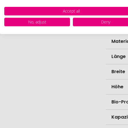
Marke
Accept all
No, adjust
Deny
Farbe
Materi
Länge
Breite
Höhe
Bio-Pr
Kapazi