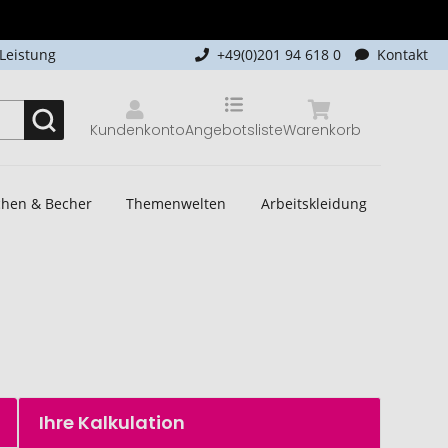
-Leistung
+49(0)201 94 618 0
Kontakt
Kundenkonto
Angebotsliste
Warenkorb
schen & Becher
Themenwelten
Arbeitskleidung
Ihre Kalkulation