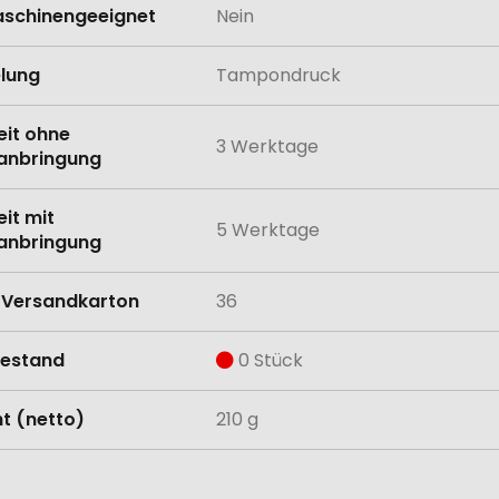
schinengeeignet
Nein
lung
Tampondruck
eit ohne
3 Werktage
anbringung
eit mit
5 Werktage
anbringung
Versandkarton
36
estand
0 Stück
t (netto)
210 g