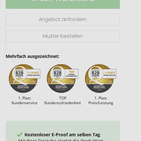
Wireless
Powerbank
mit
Angebot anfordern
Watch-
Charger
Muster bestellen
Mehrfach ausgezeichnet:
1. Platz
TOP
1. Platz
Kundenservice
Kundenzufriedenheit
Preis/Leistung
Kostenloser E-Proof am selben Tag
Mit Ihrer Freigabe startet die Produktion