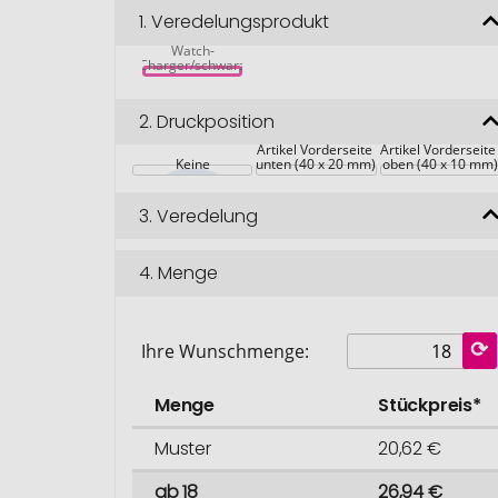
10.000 mAh 
1.
Veredelungsprodukt
Wireless 
Powerbank mit 
Watch-
Charger/schwarz
2.
Druckposition
Artikel Vorderseite 
Artikel Vorderseite
Keine
unten (40 x 20 mm)
oben (40 x 10 mm)
3.
Veredelung
4.
Menge
Ihre Wunschmenge:
Menge
Stückpreis*
Muster
20,62 €
ab 18
26,94 €