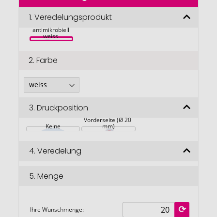
der
Bildgalerie
1.
Veredelungsprodukt
Pure 5-in-1-
Ladekabel, 
springen
antimikrobiell 
weiss 
2.
Farbe
3.
Druckposition
Vorderseite (Ø 20 
Keine
mm)
4.
Veredelung
5.
Menge
Ihre Wunschmenge: