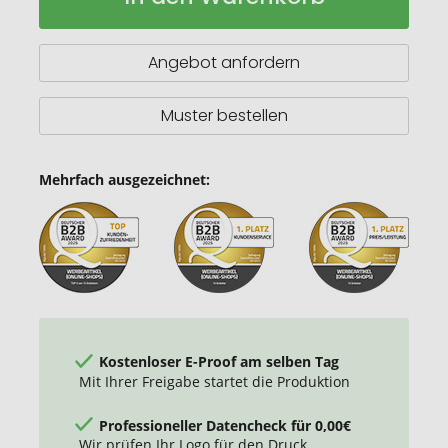
in-
1-
Ladekabel,
Angebot anfordern
antimikrobiell
Muster bestellen
Mehrfach ausgezeichnet:
Kostenloser E-Proof am selben Tag
Mit Ihrer Freigabe startet die Produktion
Professioneller Datencheck für 0,00€
Wir prüfen Ihr Logo für den Druck