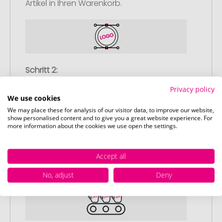
Artikel in Ihren Warenkorb.
Schritt 2:
Upload Ihres Logos oder Motivs
Privacy policy
Laden Sie auf unserer
We use cookies
Bestellabschlussseite (Checkout) Ihr Logo
We may place these for analysis of our visitor data, to improve our website,
show personalised content and to give you a great website experience. For
oder Motiv hoch und schließen Sie Ihre
more information about the cookies we use open the settings.
Bestellung ab. Falls Sie gerade keine
passende Datei zur Verfügung haben,
Accept all
können Sie diese gerne später
nachliefern.
No, adjust
Deny