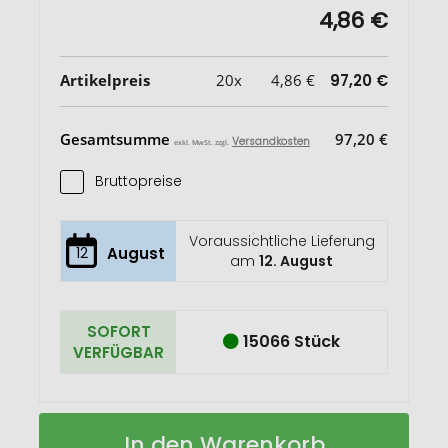
4,86 €
Artikelpreis
20x
4,86 €
97,20 €
Gesamtsumme
97,20 €
Versandkosten
exkl. MwSt. zzgl.
Bruttopreise
Voraussichtliche Lieferung
12
August
am
12. August
SOFORT
15066 Stück
VERFÜGBAR
Pure
Auf
In den Warenkorb
5-
Lager