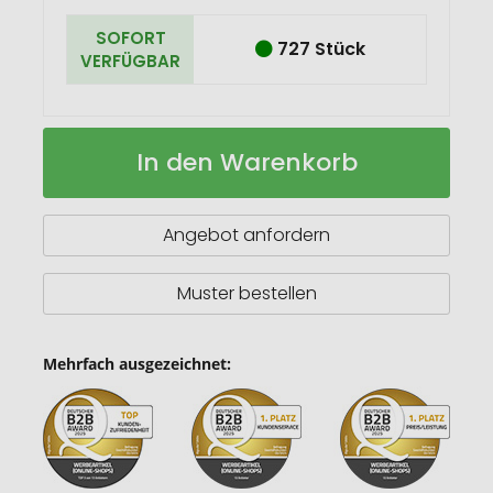
SOFORT
727 Stück
VERFÜGBAR
Auslaufgeschützte
Auf
In den Warenkorb
faltbare
Lager
Silikonflasche
Angebot anfordern
Muster bestellen
Mehrfach ausgezeichnet: