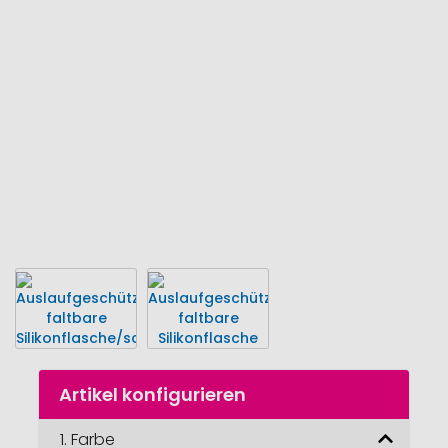
der
Bildgalerie
springen
Zum
Artikel konfigurieren
Anfang
der
Bildgalerie
1.
Farbe