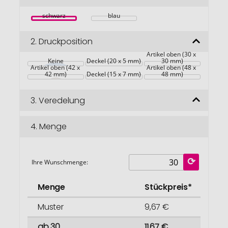
springen
schwarz
blau
2.
Druckposition
Artikel oben (30 x 
Keine
Deckel (20 x 5 mm)
30 mm)
Artikel oben (42 x 
Artikel oben (48 x 
42 mm)
Deckel (15 x 7 mm)
48 mm)
3.
Veredelung
4.
Menge
Ihre Wunschmenge:
Menge
Stückpreis*
Muster
9,67 €
ab 30
11,67 €